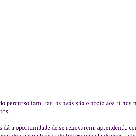
do percurso familiar, os avós são o apoio aos filhos 
tos.
es dá a oportunidade de se renovarem: aprendendo co
ipando na construção do futuro na vida de seus neto