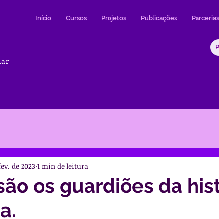
Início
Cursos
Projetos
Publicações
Parcerias
iar
fev. de 2023
1 min de leitura
são os guardiões da hist
a.