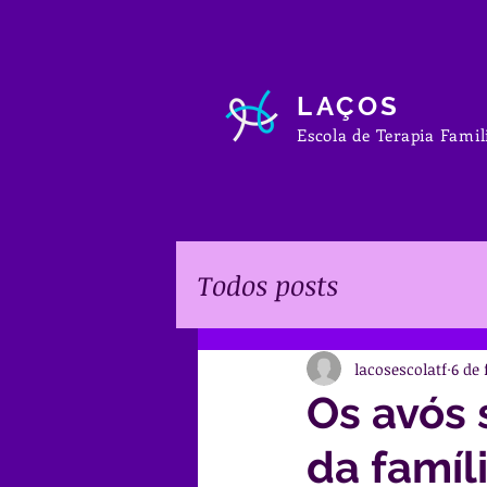
LAÇOS
Escola de Terapia Famil
Todos posts
lacosescolatf
6 de 
Os avós 
da famíli