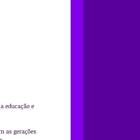
na educação e 
m as gerações 
s.