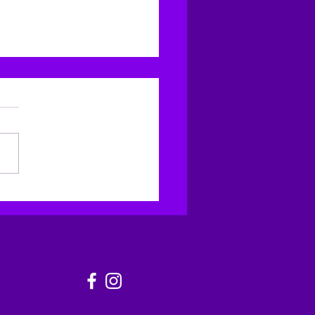
ficações na Família
emporânea: revisão do
é dito sobre família
e 2010 e 2019
m