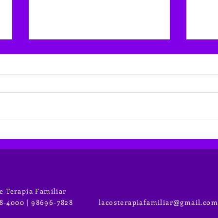
O Caso Asunta - a adoção é
Modi
sempre um tema complexo
Cont
e não isento de
que 
preconceitos
entr
de Terapia Familiar
9788-4000 | 98696-7828
lacosterapiafamiliar@gmail.co