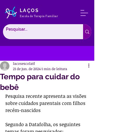
LAÇOS
Escola de Terapia Familiar
Post
lacosescolatf
21 de jun. de 2024
1 min de leitura
Tempo para cuidar do
bebê
Pesquisa recente apresenta as visões 
sobre cuidados parentais com filhos 
recém-nascidos
Segundo a Datafolha, os seguintes 
temas foram pesquisados: