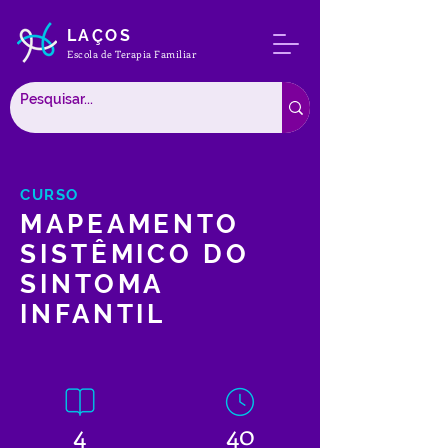
LAÇOS
Escola de Terapia Familiar
CURSO
MAPEAMENTO
SISTÊMICO DO
SINTOMA
INFANTIL
4
40