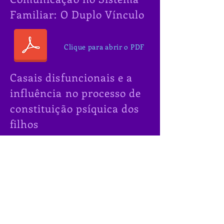
Familiar: O Duplo Vínculo
Clique para abrir o PDF
Casais disfuncionais e a
influência no processo de
constituição psíquica dos
filhos
Clique para abrir o PDF
Para sempre pais: O
desafio da parentalidade
na família pósdivórcio