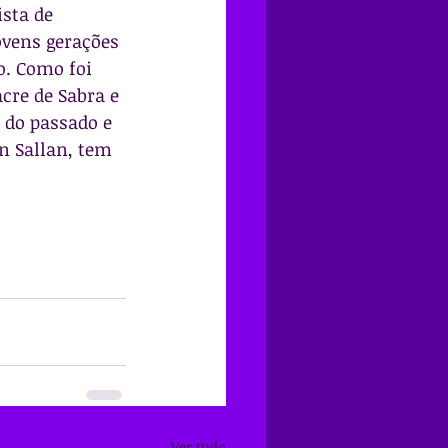
sta de 
ovens gerações 
. Como foi 
cre de Sabra e 
 do passado e 
n Sallan, tem 
Ver tudo