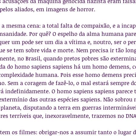
 acusações da máquina genocida nazista eram falsa
pelos aliados, em imagens de horror.
a mesma cena: a total falta de compaixão, e a incap
nsanidade. Por quê? O espelho da alma humana parece
quer um pode ser um dia a vítima e, noutro, ser o per
e se tem sobre vida e morte. Nem precisa ir tão long
amente, no Brasil, quando pretos pobres são extermin
chada do homo sapiens sapiens há um homo demens, 
 complexidade humana. Pois esse homo demens precis
ho. Sem a coragem de fazê-lo, o mal estará sempre do 
irá indefinidamente. O homo sapiens sapiens parece t
 extermínio das outras espécies sapiens. Não sobrou
planeta, disputando a terra em guerras interminávei
ores terríveis que, inexoravelmente, trazemos no DNA
stem os filmes: obrigar-nos a assumir tanto o lugar d