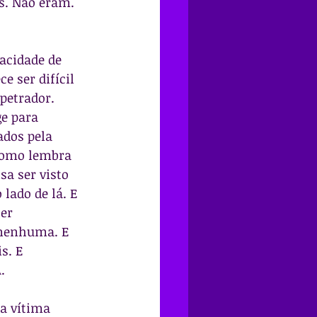
s. Não eram. 
acidade de 
 ser difícil 
petrador. 
e para 
ados pela 
como lembra 
a ser visto 
lado de lá. E 
er 
 nenhuma. E 
s. E 
.
a vítima 