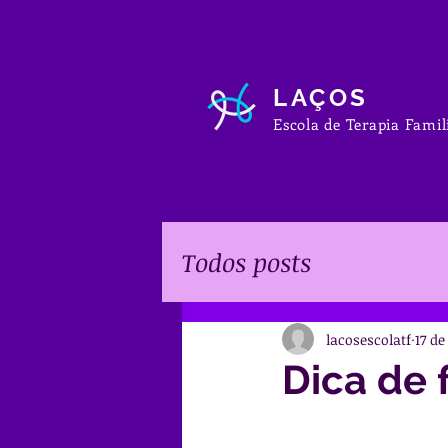
LAÇOS
Escola de Terapia Famil
Todos posts
lacosescolatf
17 de
Dica de 